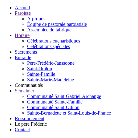
Accueil
Paroisse
À propos
Équipe de pastorale paroissiale
Assemblée de fabrique
Horaire
Célébrations eucharistiques
Célébrations spéciales
Sacrements
Entraide
Père-Frédéric-Janssoone
Saint-Odilon
Sainte-Famille
Sainte-Marie-Madeleine
Communautés
Semainier
Communauté Saint-Gabriel-Archange
Communauté Sainte-Famille
Communauté Saint-Odilon
Sainte-Bernadette et Saint-Louis-de-France
Ressourcement
Le père Frédéric
Contact