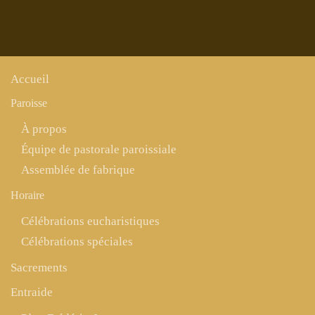
Accueil
Paroisse
À propos
Équipe de pastorale paroissiale
Assemblée de fabrique
Horaire
Célébrations eucharistiques
Célébrations spéciales
Sacrements
Entraide