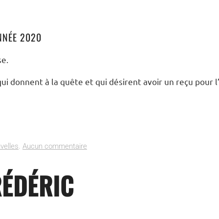
NNÉE 2020
se.
i donnent à la quête et qui désirent avoir un reçu pour l
sur
velles
.
Aucun commentaire
Actualités
02
RÉDÉRIC