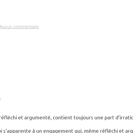
sur
Aucun commentaire
Actualités
s
.
fléchi et argumenté, contient toujours une part d’irrati
foi s’apparente à un engagement qui, même réfléchi et ar