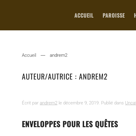
ACCUEIL
PAROISSE
Accueil
andrem2
AUTEUR/AUTRICE :
ANDREM2
Écrit par
andrem2
le
décembre 9, 2019
. Publié dans
Unca
ENVELOPPES POUR LES QUÊTES