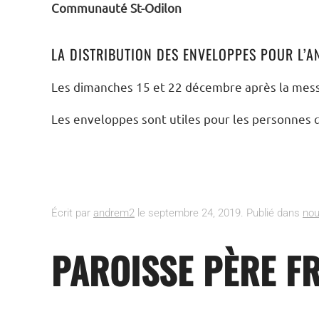
Communauté St-Odilon
LA DISTRIBUTION DES ENVELOPPES POUR L’A
Les dimanches 15 et 22 décembre après la mes
Les enveloppes sont utiles pour les personnes qu
Écrit par
andrem2
le
septembre 24, 2019
. Publié dans
nou
PAROISSE PÈRE F