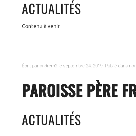
ACTUALITÉS
Contenu à venir
Écrit par
andrem2
le
septembre 24, 2019
. Publié dans
nou
PAROISSE PÈRE F
ACTUALITÉS