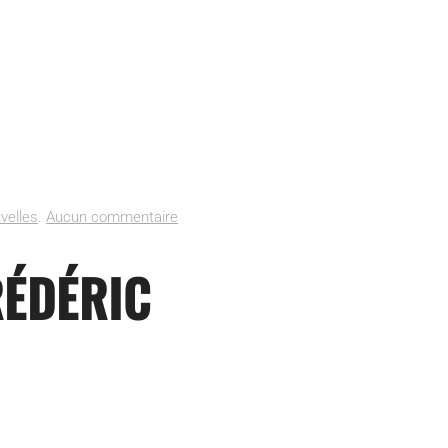
sur
velles
.
Aucun commentaire
Actualités
01
RÉDÉRIC