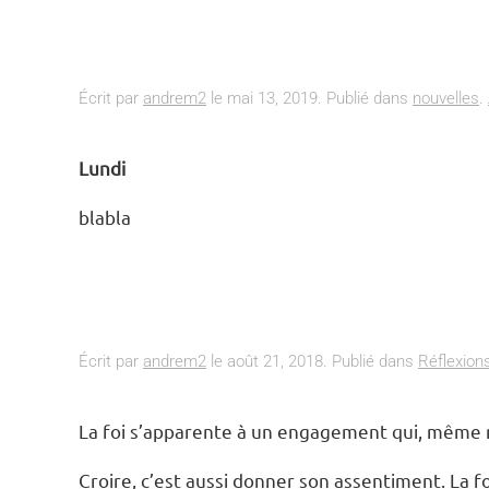
Écrit par
andrem2
le
mai 13, 2019
. Publié dans
nouvelles
.
Lundi
blabla
Écrit par
andrem2
le
août 21, 2018
. Publié dans
Réflexion
La foi s’apparente à un engagement qui, même ré
Croire, c’est aussi donner son assentiment. La 